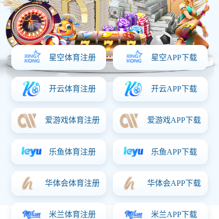
首页
/
体育热点
/ 正文