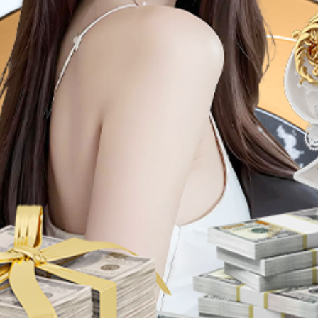
巴萨拉玛西亚新星亚马尔崛起，2027年西甲争
冠三强格局初现
2026-07-30
10 次浏览