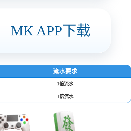
雷霆五外阵容三分命中率骤降，戴格诺特如何
破解对手收缩防线？
2026-07-20
23 次浏览