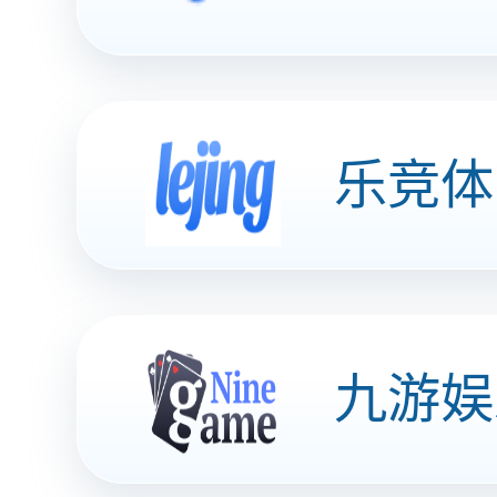
阿斯顿马丁签下前红牛工程师，维特尔时代遗
留问题能否根治？
2026-07-23
20 次浏览
约基奇场均触球次数降至85次，掘金更多启用
穆雷持球组织
2026-07-22
18 次浏览