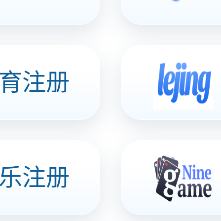
斯瓦泰克连续两年红土大满贯不败，被批“对手
太弱”纪录价值打折
2026-07-23
20 次浏览
深圳队vs河南队：姜至鹏与马兴煜互相肘击，
裁判各给一张黄牌被指和稀泥
2026-07-22
20 次浏览