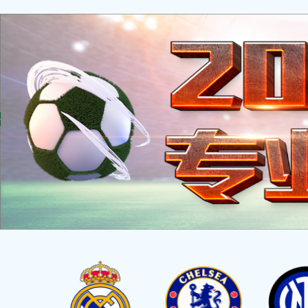
立即注册
首页
体育动态
全部
最新
热门
推荐
马刺波波维奇接班人计划引内讧，总经理与助