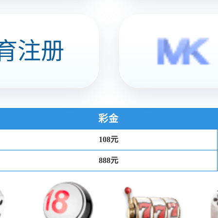
三分命中总数统计：库里单季402记三分断层
第一，希尔德290记紧随其后
2026-07-20
25 次浏览