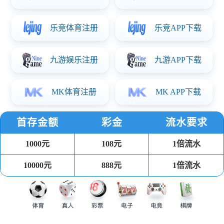
2026-06-05 19:44
62 次阅读
萨巴蒂尼的南美直觉：从马尔基尼奥斯到
埃德森，又一笔低价神作即将登陆曼联
在曼联足球俱乐部的转会运作中，若要说谁是真正懂
得“花小钱办大事”的操盘手，体育总监萨巴蒂尼的名
字必定位列前茅。这位以精准眼光和南美球员挖掘能
力著称的意大利人，近日再次引发红魔球迷的期待：
据多方消息源透露，曼联正接近签下巴西中场埃德
森，而这位效力于亚特兰大的球员，极有可能成为萨
巴蒂尼在曼联任内的又一位“低价神作”。从早年发掘