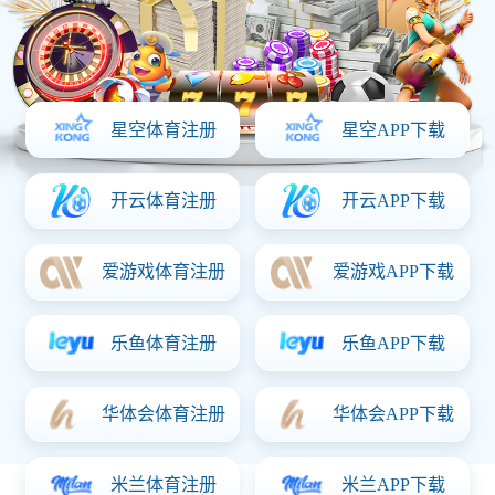
首页
/
体育热点
/ 正文